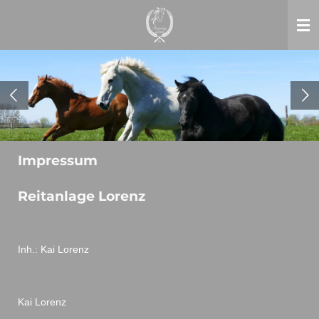
Zum
Hauptinhalt
springen
Impressum
Reitanlage Lorenz
Inh.: Kai Lorenz
Kai Lorenz